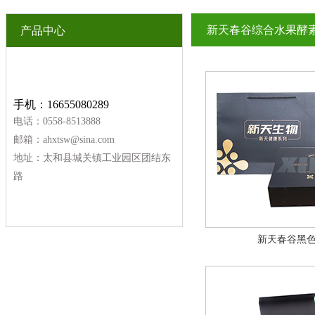
新天春谷综合水果酵
产品中心
Product Center
手机：16655080289
电话：0558-8513888
邮箱：ahxtsw@sina.com
地址：太和县城关镇工业园区团结东
路
新天春谷黑